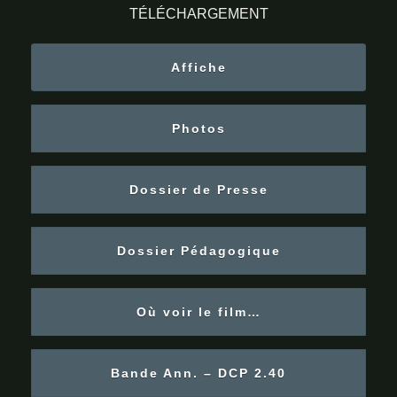
TÉLÉCHARGEMENT
Affiche
Photos
Dossier de Presse
Dossier Pédagogique
Où voir le film…
Bande Ann. – DCP 2.40