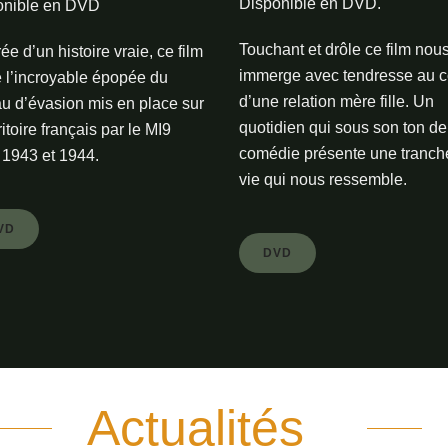
Disponible en DVD.
onible en DVD
Touchant et drôle ce film nou
rée d’un histoire vraie, ce film
immerge avec tendresse au 
e l’incroyable épopée du
d’une relation mère fille. Un
u d’évasion mis en place sur
quotidien qui sous son ton de
ritoire français par le MI9
comédie présente une tranch
 1943 et 1944.
vie qui nous ressemble.
VD
DVD
Actualités