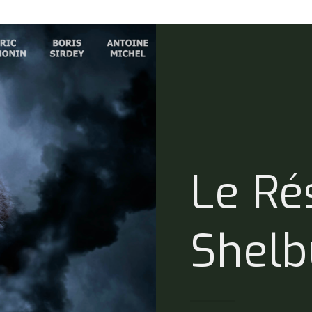
Le Ré
Shelb