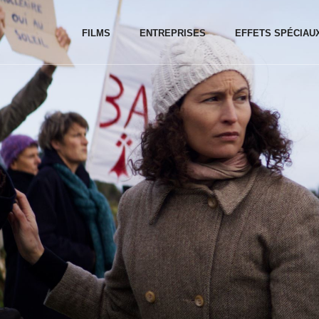
FILMS
ENTREPRISES
EFFETS SPÉCIAU
ns toujours là !
Plogoff 1980
Dans Vos Salles
Voir la fiche